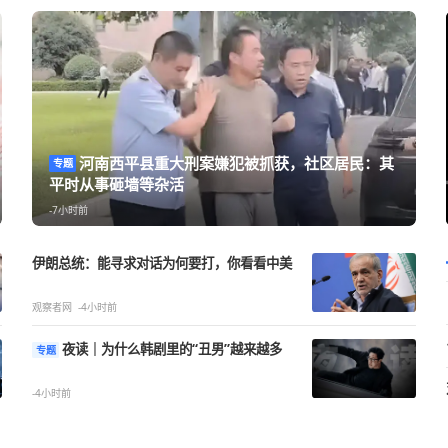
河南西平县重大刑案嫌犯被抓获，
专题
公平吗？
平时从事砸墙等杂活
-7小时前
伊朗总统：能寻求对话为何要打，你看看中美