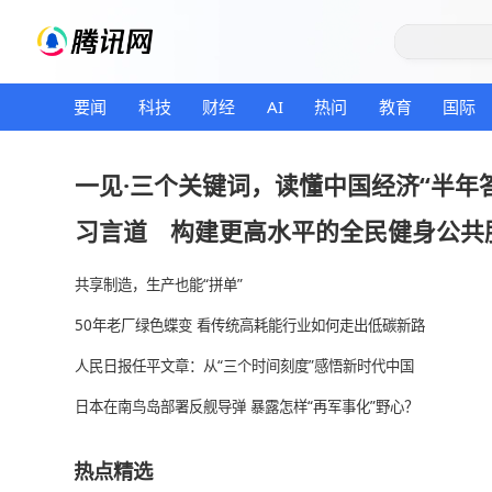
要闻
科技
财经
AI
热问
教育
一见·三个关键词，读懂中国经济
习言道
构建更高水平的全民健
共享制造，生产也能“拼单”
50年老厂绿色蝶变 看传统高耗能行业如何走出低碳新
人民日报任平文章：从“三个时间刻度”感悟新时代中
日本在南鸟岛部署反舰导弹 暴露怎样“再军事化”野心