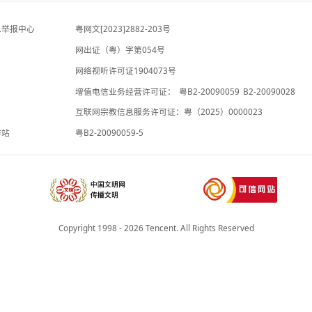
观察者网
-4小时前
夜读｜为什么韩剧里的“丑男”越来越多
专题
-4小时前
违法和不良信息举报中心
粤网文[2023]2882-203号
网出证（粤）字第054号
理局
网络视听许可证1904073号
增值电信业务经营许可证：
粤B2-20
承诺书
互联网宗教信息服务许可证：粤（2025
院法律服务工作站
粤B2-20090059-5