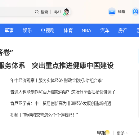
搜索
问AI
国际
军事
娱乐
电视剧
体育
NBA
“半年答卷”
身公共服务体系
突出重点推进健康中
年中经济观察丨服务实体经济 财政金融打出“组
路
普通人也能制作AI百万爆款内容？这场分享会
国
肯尼亚学者：中非贸易创新高为非洲经济发展
？
视频丨“新疆的交警怎么个个像我妈！”