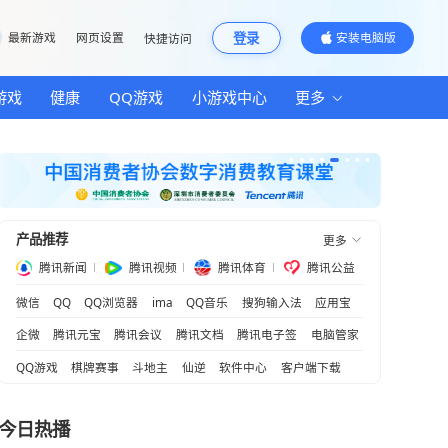
邮箱
最新游戏
网页设置
快捷访问
汽车
房产
游戏
健康
QQ游戏
小游
国建设
产品推荐
合拳”
腾讯新闻
腾讯视频
腾
把秘诀讲透了
微信
QQ
QQ浏览器
ima
QQ音乐
创造新机遇
企微
腾讯元宝
腾讯会议
腾讯文档
QQ游戏
棋牌赛事
斗地主
仙逆
软