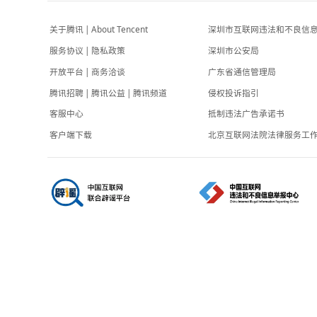
中国新闻周刊
-5小时前
上四休三，但降薪1000元，你接受吗？
专题
-5小时前
关于腾讯
|
About Tencent
深圳市互联网
服务协议
|
隐私政策
深圳市公安局
开放平台
|
商务洽谈
广东省通信管
腾讯招聘
|
腾讯公益
|
腾讯频道
侵权投诉指引
客服中心
抵制违法广告
客户端下载
北京互联网法