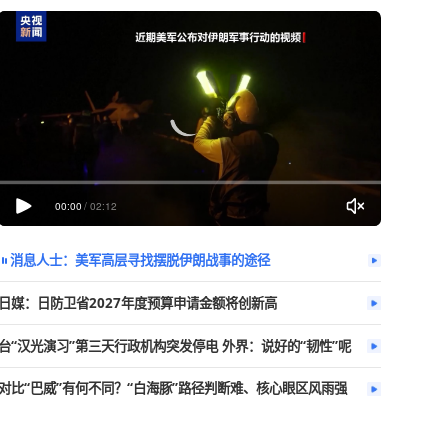
今日热播
更多
社区居民：其
00:00
/
02:12
消息人士：美军高层寻找摆脱伊朗战事
日媒：日防卫省2027年度预算申请金额