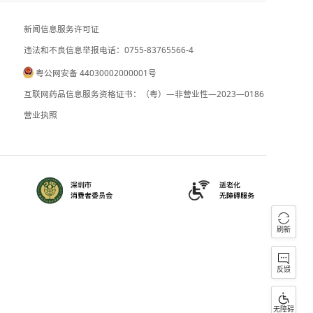
台“汉光演习”第三天行政机构突发停电 
对比“巴威”有何不同？“白海豚”路径判
新闻信息服务许可证
违法和不良信息举报电话：0755-83765
粤公网安备 44030002000001号
090059
B2-20090028
互联网药品信息服务资格证书：（粤）—
）0000023
营业执照